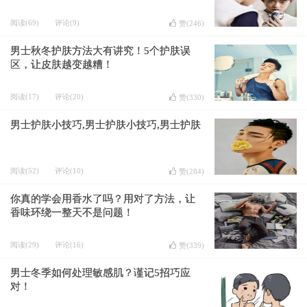
阅读(69)
评论(9)
赞(
246
)
男士秋冬护肤方法大有讲究！5个护肤误
区，让皮肤越变越糟！
阅读(17)
评论(20)
赞(
330
)
男士护肤小技巧,男士护肤小技巧,男士护肤
阅读(52)
评论(10)
赞(
284
)
你真的学会用香水了吗？用对了方法，让
香味环绕一整天不是问题！
阅读(29)
评论(16)
赞(
339
)
男士冬季如何处理敏感肌？谨记5招巧应
对！