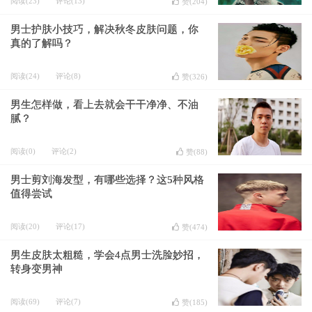
阅读(23)
评论(13)
赞(
204
)
男士护肤小技巧，解决秋冬皮肤问题，你
真的了解吗？
阅读(24)
评论(8)
赞(
326
)
男生怎样做，看上去就会干干净净、不油
腻？
阅读(0)
评论(2)
赞(
88
)
男士剪刘海发型，有哪些选择？这5种风格
值得尝试
阅读(20)
评论(17)
赞(
474
)
男生皮肤太粗糙，学会4点男士洗脸妙招，
转身变男神
阅读(69)
评论(7)
赞(
185
)