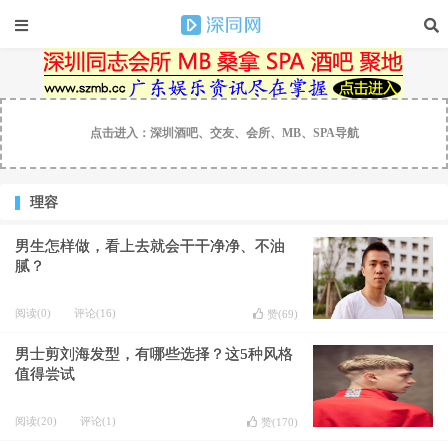
点击进入：深圳酒吧、交友、会所、MB、SPA导航
理容
男生怎样做，看上去就会干干净净、不油
腻？
阅读(0)
评论(16)
赞(
69
)
男士剪刘海发型，有哪些选择？这5种风格
值得尝试
阅读(20)
评论(1)
赞(
170
)