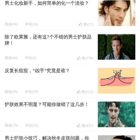
男士化妆新手，如何简单的化一个淡妆？
阅读(94)
评论(16)
赞(
27
)
除了欧莱雅，还有这7个不错的男士护肤品
牌！
阅读(44)
评论(4)
赞(
179
)
反复长痘痘，“凶手”究竟是谁？
阅读(29)
评论(19)
赞(
215
)
护肤效果不明显？可能你做错了这几步！
阅读(23)
评论(15)
赞(
437
)
男士护肤小技巧，解决秋冬皮肤问题，你