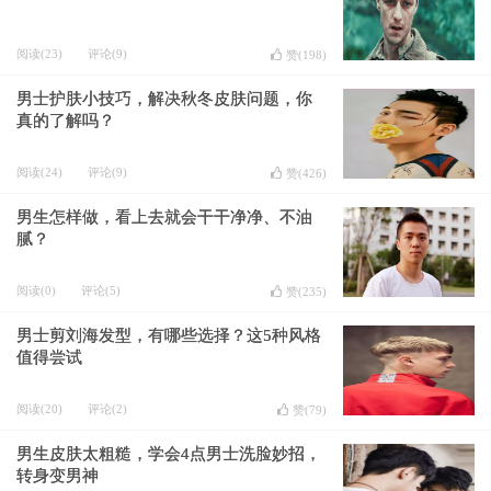
阅读(23)
评论(9)
赞(
198
)
男士护肤小技巧，解决秋冬皮肤问题，你
真的了解吗？
阅读(24)
评论(9)
赞(
426
)
男生怎样做，看上去就会干干净净、不油
腻？
阅读(0)
评论(5)
赞(
235
)
男士剪刘海发型，有哪些选择？这5种风格
值得尝试
阅读(20)
评论(2)
赞(
79
)
男生皮肤太粗糙，学会4点男士洗脸妙招，
转身变男神