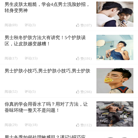
男生皮肤太粗糙，学会4点男士洗脸妙招，
转身变男神
阅读(69)
评论(3)
赞(
107
)
男士秋冬护肤方法大有讲究！5个护肤误
区，让皮肤越变越糟！
阅读(17)
评论(15)
赞(
191
)
男士护肤小技巧,男士护肤小技巧,男士护肤
阅读(52)
评论(5)
赞(
266
)
你真的学会用香水了吗？用对了方法，让
香味环绕一整天不是问题！
阅读(29)
评论(18)
赞(
112
)
男士冬季如何处理敏感肌？谨记5招巧应