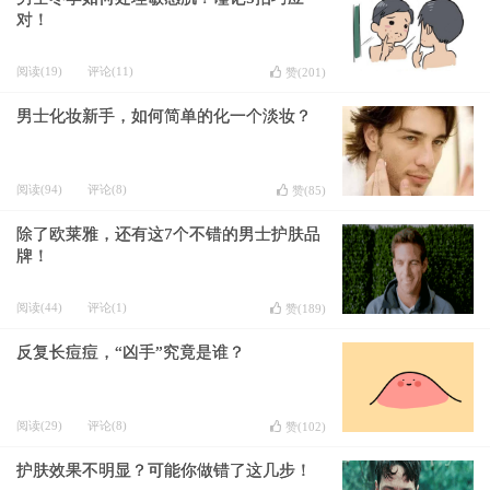
对！
阅读(19)
评论(11)
赞(
201
)
男士化妆新手，如何简单的化一个淡妆？
阅读(94)
评论(8)
赞(
85
)
除了欧莱雅，还有这7个不错的男士护肤品
牌！
阅读(44)
评论(1)
赞(
189
)
反复长痘痘，“凶手”究竟是谁？
阅读(29)
评论(8)
赞(
102
)
护肤效果不明显？可能你做错了这几步！