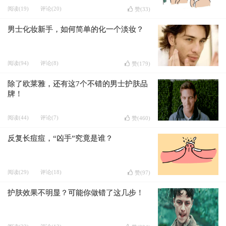
阅读(19)
评论(20)
赞(
33
)
男士化妆新手，如何简单的化一个淡妆？
阅读(94)
评论(8)
赞(
179
)
除了欧莱雅，还有这7个不错的男士护肤品
牌！
阅读(44)
评论(7)
赞(
460
)
反复长痘痘，“凶手”究竟是谁？
阅读(29)
评论(18)
赞(
97
)
护肤效果不明显？可能你做错了这几步！