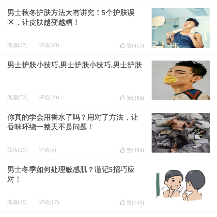
男士秋冬护肤方法大有讲究！5个护肤误
区，让皮肤越变越糟！
阅读(17)
评论(20)
赞(
452
)
男士护肤小技巧,男士护肤小技巧,男士护肤
阅读(52)
评论(20)
赞(
388
)
你真的学会用香水了吗？用对了方法，让
香味环绕一整天不是问题！
阅读(29)
评论(5)
赞(
490
)
男士冬季如何处理敏感肌？谨记5招巧应
对！
阅读(19)
评论(17)
赞(
143
)