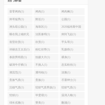
热门标签
壹零烤肉(1)
烤肉(1)
烤肉摊(1)
帅哥猛男(1)
附近(1)
公园(1)
洲头咀公园(1)
海珠区(1)
2020福布斯中国
名人榜(1)
睡在我上铺的兄
法医秦明(1)
帅到飞起(1)
弟(1)
造型欣赏(1)
欣赏(1)
平头哥(1)
诗丽吉王太后(1)
粉红丝带(1)
乳腺癌(1)
泰剧男明星(1)
拍摄大片(1)
裸身(1)
破洞牛仔裤(1)
不挑人(1)
忠实粉丝(1)
潮流范(1)
潘玮柏(1)
淡雅(1)
贵族气质(1)
贵族(1)
尽显绅士(1)
沉稳气质(1)
忧郁气质男孩(1)
忧郁气质(1)
忧郁(1)
毕雯珺(1)
温润入喉(1)
绵长优雅(1)
赞美(1)
翻涌(1)