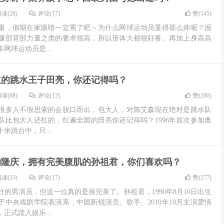
读(28)
评论(17)
赞(
145
)
眼，假期在家眼睛一定累了吧～为什么网球运动员显得那么帅呢？据
腿部背部力量之类的要求很高，所以形体大都很好看。再加上身高高
网球运动员是...
红的跳水王子田亮，你还记得吗？
读(68)
评论(12)
赞(
280
)
很多人不假思索的会脱口而出，包大人，对陈艾森现在绝对是跳水队
队比包大人还红的，红遍全国的田亮你还记得吗？1996年首次参加奥
米跳台中，只...
的隆庆，拥有完美腹肌的孙祖君，你们喜欢吗？
读(33)
评论(17)
赞(
277
)
的男演员，但这一位真的是很完美了。孙祖君，1990年8月10日出生
业于中央戏剧学院表演系，中国新锐演员、歌手。2010年10月主演爱情
正式踏入娱乐...