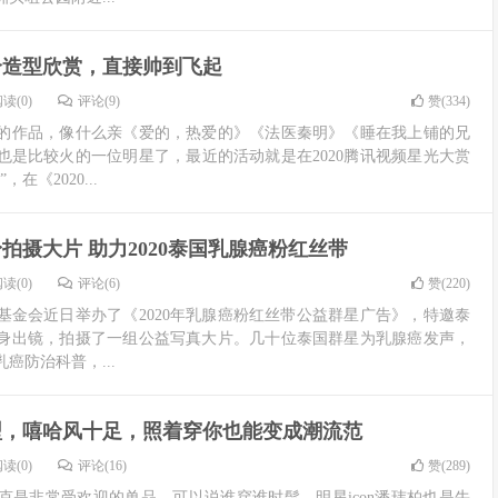
个造型欣赏，直接帅到飞起
读(0)
评论(9)
赞(
334
)
的作品，像什么亲《爱的，热爱的》《法医秦明》《睡在我上铺的兄
也是比较火的一位明星了，最近的活动就是在2020腾讯视频星光大赏
在《2020...
拍摄大片 助力2020泰国乳腺癌粉红丝带
读(0)
评论(6)
赞(
220
)
基金会近日举办了《2020年乳腺癌粉红丝带公益群星广告》，特邀泰
身出镜，拍摄了一组公益写真大片。几十位泰国群星为乳腺癌发声，
癌防治科普，...
型，嘻哈风十足，照着穿你也能变成潮流范
读(0)
评论(16)
赞(
289
)
克是非常受欢迎的单品，可以说谁穿谁时髦。明星icon潘玮柏也是牛