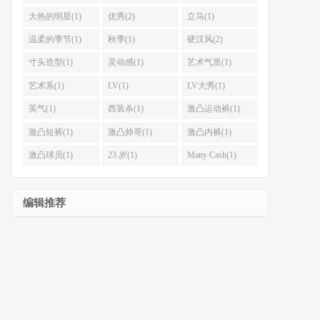
大热的明星(1)
优秀(2)
立马(1)
温柔的季节(1)
秋季(1)
硬汉风(2)
寸头造型(1)
灵动感(1)
艺术气质(1)
艺术系(1)
LV(1)
LV大秀(1)
英气(1)
西装杀(1)
激凸运动裤(1)
激凸短裤(1)
激凸帅哥(1)
激凸内裤(1)
激凸球员(1)
23 岁(1)
Matty Cash(1)
编辑推荐