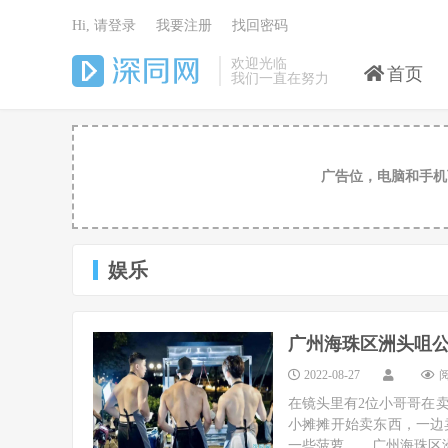
Hi, 请登录
我要注册
找回密码
欢迎光临
首页
我们一直在努力
广告位，电脑和手机
娱乐
广州海珠区洲头咀
2022-08-27
阅
在镜头里有2位小哥哥在
小摊摊开始卖东西，一边
一些菠萝……广州海珠区洲