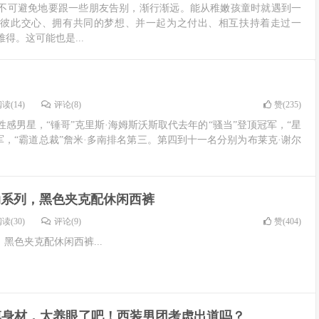
不可避免地要跟一些朋友告别，渐行渐远。能从稚嫩孩童时就遇到一
、彼此交心、拥有共同的梦想、并一起为之付出、相互扶持着走过一
得。这可能也是...
读(14)
评论(8)
赞(
235
)
感男星，“锤哥”克里斯·海姆斯沃斯取代去年的“骚当”登顶冠军，“星
军，“霸道总裁”詹米·多南排名第三。第四到十一名分别为布莱克·谢尔
活动系列，黑色夹克配休闲西裤
读(30)
评论(9)
赞(
404
)
，黑色夹克配休闲西裤...
模身材，太养眼了吧！西装男团考虑出道吗？