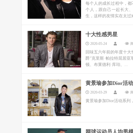
每个人的成长过程中，都
个人，跟自己一起长大
生，这样的友情实在太过难
十大性感男星
2020-05-24
阅
回味五六年前的年度十大性
爵”克里斯·帕拉特屈居亚
顿、布莱德利·库珀、...
黄景瑜参加Dior
2020-03-29
阅
黄景瑜参加Dior活动系列
网球运动员人均男