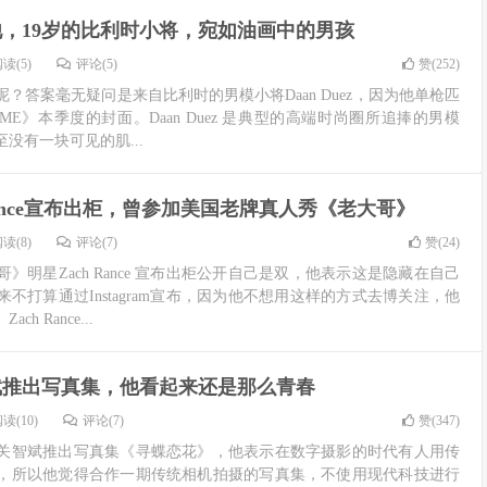
，19岁的比利时小将，宛如油画中的男孩
读(5)
评论(5)
赞(
252
)
？答案毫无疑问是来自比利时的男模小将Daan Duez，因为他单枪匹
MME》本季度的封面。Daan Duez 是典型的高端时尚圈所追捧的男模
没有一块可见的肌...
 Rance宣布出柜，曾参加美国老牌真人秀《老大哥》
读(8)
评论(7)
赞(
24
)
》明星Zach Rance 宣布出柜公开自己是双，他表示这是隐藏在自己
不打算通过Instagram宣布，因为他不想用这样的方式去博关注，他
 Rance...
斌推出写真集，他看起来还是那么青春
读(10)
评论(7)
赞(
347
)
星关智斌推出写真集《寻蝶恋花》，他表示在数字摄影的时代有人用传
，所以他觉得合作一期传统相机拍摄的写真集，不使用现代科技进行