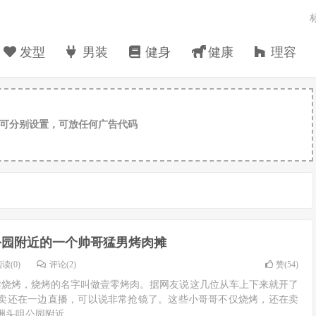
发型
男装
健身
健康
理容
可分别设置，可放任何广告代码
公园附近的一个帅哥猛男烤肉摊
读(0)
评论(2)
赞(
54
)
卖烧烤，烧烤的名字叫做壹零烤肉。据网友说这几位从车上下来就开了
卖还在一边直播，可以说非常抢镜了。这些小哥哥不仅烧烤，还在卖
头咀公园附近...