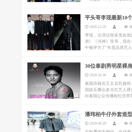
平头哥李现最新10
2020-12-29
阅
李现，出演过很多受欢迎
弟》《河神》等等，现在
中被评为了“年度品质艺人”，
30位泰剧男明星裸身
2020-10-30
阅
泰国诗丽吉王太后乳腺癌
国娱乐圈众多当红艺人裸
向泰国公众传播粉红丝带乳
潘玮柏牛仔外套造
2020-09-29
阅
在秋季的衣橱中，牛仔夹