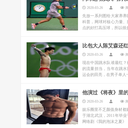
2020-03-26
阅
先放一系列图给大家养养
科普，网球对核心力量、
点的好打高压球，所以很多
比包大人陈艾森还
2020-03-26
阅
现在中国跳水队谁最红？
的流量担当，当年在跳水
运会的田亮，在男子单人十
他演过《将夜》里
2020-03-26
阅
娱乐圈里不乏颜值身材都好
于湖北武汉，2011年毕
网络剧《我的泡沫之夏》，