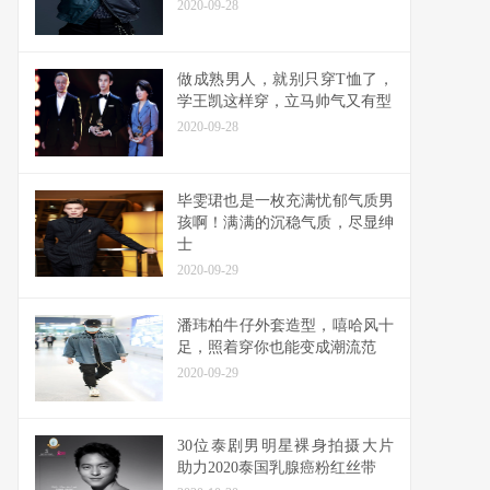
2020-09-28
做成熟男人，就别只穿T恤了，
学王凯这样穿，立马帅气又有型
2020-09-28
毕雯珺也是一枚充满忧郁气质男
孩啊！满满的沉稳气质，尽显绅
士
2020-09-29
潘玮柏牛仔外套造型，嘻哈风十
足，照着穿你也能变成潮流范
2020-09-29
30位泰剧男明星裸身拍摄大片
助力2020泰国乳腺癌粉红丝带