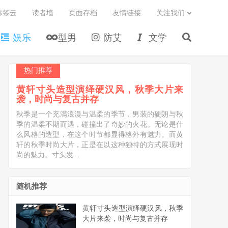
标签云
读者墙
页面存档
友情链接
关注我们
娱乐
型男
防艾
文学
热门推荐
黄轩寸头造型演绎硬汉风，秋季大片来
袭，时尚与复古并存
秋季是一个充满浪漫与温柔的季节，男装的硬朗与秋
季的温柔不期而遇，碰撞出了奇妙的火花。无论是什
么风格的造型，在这个时节都显得格外有魅力。而黄
轩的秋季时尚大片，正是在以这种独特的方式展现时
尚的魅力。寸头发...
随机推荐
黄轩寸头造型演绎硬汉风，秋季
大片来袭，时尚与复古并存