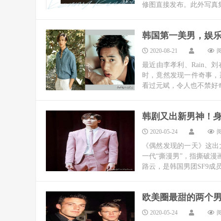
修图直接发布。此外写真集
韩国第一美男，娱乐
2020-08-21
阅
最近由李孝利、Rain、
时，竟然发现一件奇事，
看过元斌，令人也不禁好奇
韩剧又出新男神！身
2020-05-24
阅
《偶然发现的一天》这出
一代“撕漫男”，指撕破漫
路云，是韩国男团SF9成员
欧美圈最甜的两个男
2020-05-24
阅