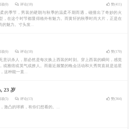
读(0)
评论(18)
赞(
411
)
温柔的季节，男装的硬朗与秋季的温柔不期而遇，碰撞出了奇妙的火
型，在这个时节都显得格外有魅力。而黄轩的秋季时尚大片，正是在
的魅力。寸头发...
读(6)
评论(18)
赞(
170
)
无意识杀人，那必然是每次换上西装的时刻。穿上西装的瞬间，感觉
，或雅痞或英气或撩人。而最近频繁的晚会活动和大秀简直就是追星
，这种能一直...
, 23 岁
读(5)
评论(13)
赞(
364
)
23 岁，激凸的球裤，有你们想看的。...