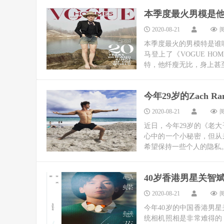
本季度最火男模是他
2020-08-21
阅
本季度最火的男模特是谁呢
马登上了《VOGUE HO
特，他纤瘦无比，身上甚至
今年29岁的Zach
2020-08-21
阅
近日，今年29岁的《老大哥
心中的一个小秘密，但从来
希望保持一些个人的隐私。Zach
40岁香港男星关智
2020-08-21
阅
今年40岁的中国香港男
统相机照相是非常难得的