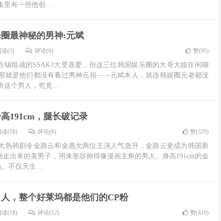
里有一些他创...
圈最神秘的男神:元斌
读(3)
评论(6)
赞(
95
)
刘在锡组成的SSAK3大受喜爱，但这三位韩国娱乐圈的大哥大姐在闲聊
那就是他们都没有看过男神元祖——元斌本人，就连韩娱圈元老都没
这个男人，究竟...
高191cm，腿长破记录
读(18)
评论(6)
赞(
329
)
大热韩剧令金路云和金惠允两位主演人气急升，金路云更成为韩国新
画走出来的美男子，用来形容帅得像漫画主角的男人。身高191cm的金
。不仅天生...
人，整个好莱坞都是他们的CP粉
读(18)
评论(12)
赞(
410
)