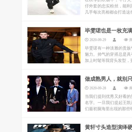
仔外套的忠实粉丝，能利
几乎每次亮相都会打造这些
毕雯珺也是一枚充
2020-09-29
阅
毕雯珺有一种淡雅的贵族
魅力。帅气的穿搭总是具
加上时髦等我背头发型，更
做成熟男人，就别
2020-09-28
阅
当我们提到优秀又好看的
名字。一旦我们提起王凯
们最初脑海里出现的那些明
黄轩寸头造型演绎