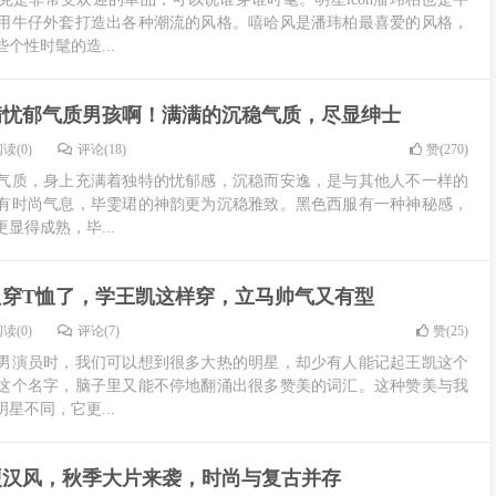
用牛仔外套打造出各种潮流的风格。嘻哈风是潘玮柏最喜爱的风格，
个性时髦的造...
满忧郁气质男孩啊！满满的沉稳气质，尽显绅士
读(0)
评论(18)
赞(
270
)
气质，身上充满着独特的忧郁感，沉稳而安逸，是与其他人不一样的
有时尚气息，毕雯珺的神韵更为沉稳雅致。黑色西服有一种神秘感，
显得成熟，毕...
只穿T恤了，学王凯这样穿，立马帅气又有型
读(0)
评论(7)
赞(
25
)
男演员时，我们可以想到很多大热的明星，却少有人能记起王凯这个
这个名字，脑子里又能不停地翻涌出很多赞美的词汇。这种赞美与我
星不同，它更...
硬汉风，秋季大片来袭，时尚与复古并存