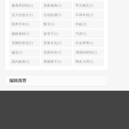
健身房训练(1)
居家健身(1)
早九晚五(1)
压力比较大(1)
生动的课(1)
不再年轻(1)
颐养天年(1)
数字(1)
年龄(2)
健硕身材(1)
老爷子(1)
70岁(1)
丑陋的形态(1)
荧幕文化(1)
社会审美(1)
偏见(2)
负面评价(1)
满屏的鲜肉(1)
国内媒体(1)
撑爆裤子(1)
网友大呼(1)
编辑推荐