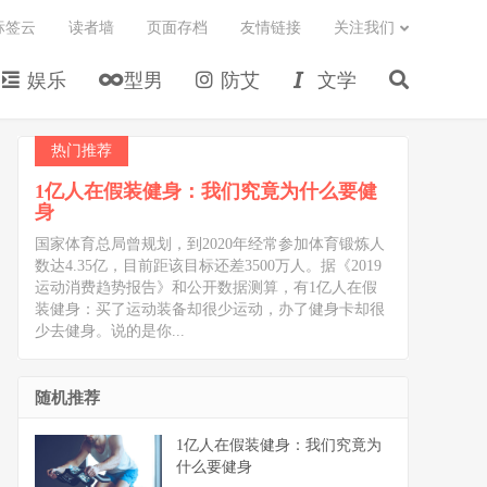
标签云
读者墙
页面存档
友情链接
关注我们
娱乐
型男
防艾
文学
热门推荐
1亿人在假装健身：我们究竟为什么要健
身
国家体育总局曾规划，到2020年经常参加体育锻炼人
数达4.35亿，目前距该目标还差3500万人。据《2019
运动消费趋势报告》和公开数据测算，有1亿人在假
装健身：买了运动装备却很少运动，办了健身卡却很
少去健身。说的是你...
随机推荐
1亿人在假装健身：我们究竟为
什么要健身