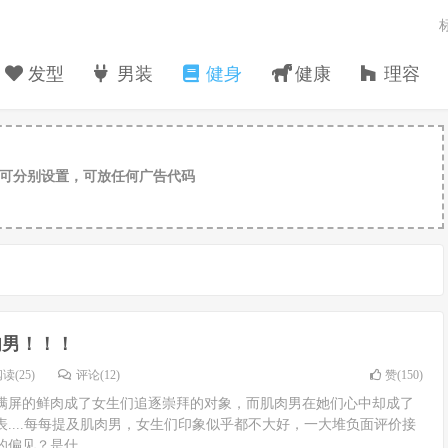
发型
男装
健身
健康
理容
可分别设置，可放任何广告代码
肉男！！！
读(25)
评论(12)
赞(
150
)
满屏的鲜肉成了女生们追逐崇拜的对象，而肌肉男在她们心中却成了
....每每提及肌肉男，女生们印象似乎都不大好，一大堆负面评价接
偏见？是什...