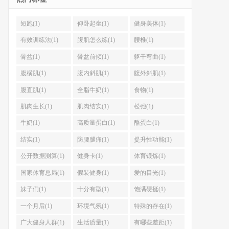
短跑(1)
仰卧起坐(1)
健身美体(1)
有效训练法(1)
腹肌怎么练(1)
腰椎(1)
骨盆(1)
骨盆前倾(1)
躯干弯曲(1)
腹横肌(1)
腹内斜肌(1)
腹外斜肌(1)
腹直肌(1)
全脂牛奶(1)
食物(1)
肌肉生长(1)
肌肉结实(1)
松弛(1)
牛奶(1)
高质量蛋白(1)
酪蛋白(1)
结实(1)
防腰腿痛(1)
提升性功能(1)
公开数据测算(1)
健身卡(1)
体育锻炼(1)
国家体育总局(1)
假装健身(1)
爱的目光(1)
妹子们(1)
十分有型(1)
饱满硬挺(1)
一个月后(1)
环境气氛(1)
特殊的存在(1)
广大健身人群(1)
生活质量(1)
有哪些差距(1)