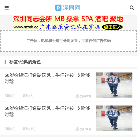
广告位，电脑和手机可分别设置，可放任何广告代码
标签:经典的角色
60岁徐锦江打造硬汉风，牛仔衬衫+皮靴够
时髦
阅读(0)
评论(8)
赞(
499
)
60岁徐锦江打造硬汉风，牛仔衬衫+皮靴够
时髦
阅读(0)
评论(10)
赞(
303
)