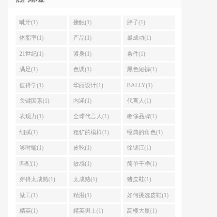
呲牙(1)
接触(1)
胖子(1)
体脂率(1)
产品(1)
最成功(1)
21世纪(1)
紧身(1)
条件(1)
满足(1)
色调(1)
黑色短裤(1)
值得学(1)
华丽设计(1)
BALLY(1)
关键因素(1)
内涵(1)
代言人(1)
表现力(1)
全球代言人(1)
奢侈品牌(1)
细腻(1)
粗犷的模样(1)
经典的角色(1)
够时髦(1)
皮靴(1)
徐锦江(1)
匹配(1)
敏感(1)
简单干净(1)
穿得太成熟(1)
太成熟(1)
猪皮鞋(1)
做工(1)
精湛(1)
如何挑选皮鞋(1)
精英(1)
精英男士(1)
高楼大厦(1)