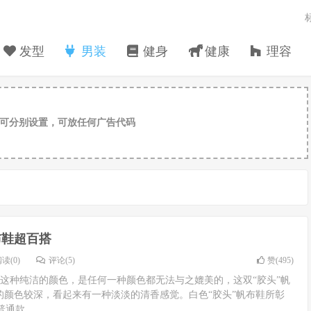
发型
男装
健身
健康
理容
可分别设置，可放任何广告代码
布鞋超百搭
读(0)
评论(5)
赞(
495
)
鞋白色这种纯洁的颜色，是任何一种颜色都无法与之媲美的，这双“胶头”帆
的颜色较深，看起来有一种淡淡的清香感觉。白色“胶头”帆布鞋所彰
款...