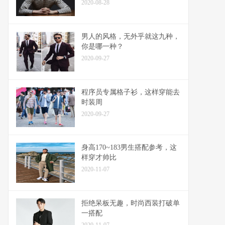
2020-08-28
男人的风格，无外乎就这九种，
你是哪一种？
2020-09-27
程序员专属格子衫，这样穿能去
时装周
2020-09-27
身高170~183男生搭配参考，这
样穿才帅比
2020-11-07
拒绝呆板无趣，时尚西装打破单
一搭配