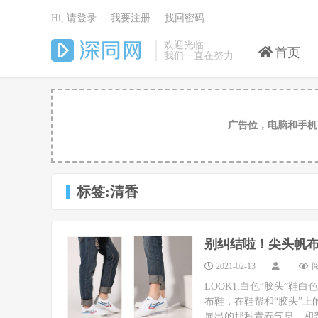
Hi, 请登录
我要注册
找回密码
欢迎光临
首页
我们一直在努力
广告位，电脑和手机
标签:清香
别纠结啦！尖头帆
2021-02-13
阅
LOOK1:白色“胶头”
布鞋，在鞋帮和“胶头”上
显出的那种青春气息，和普通