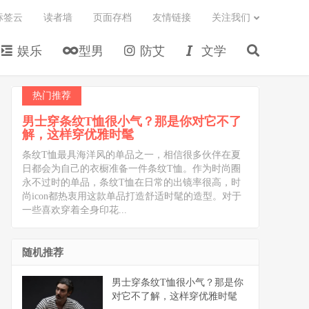
标签云
读者墙
页面存档
友情链接
关注我们
娱乐
型男
防艾
文学
热门推荐
男士穿条纹T恤很小气？那是你对它不了
解，这样穿优雅时髦
条纹T恤最具海洋风的单品之一，相信很多伙伴在夏
日都会为自己的衣橱准备一件条纹T恤。作为时尚圈
永不过时的单品，条纹T恤在日常的出镜率很高，时
尚icon都热衷用这款单品打造舒适时髦的造型。对于
一些喜欢穿着全身印花...
随机推荐
男士穿条纹T恤很小气？那是你
对它不了解，这样穿优雅时髦