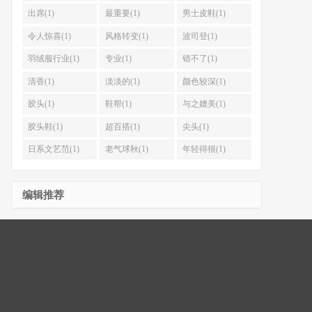
出席(1)
最重要(1)
男士皮鞋(1)
令人惊喜(1)
风格转变(1)
波司登(1)
羽绒服行业(1)
专业(1)
错不了(1)
清香(1)
淡淡的(1)
颜色较深(1)
胶头(1)
鞋帮(1)
与之媲美(1)
胶头鞋(1)
超百搭(1)
尖头(1)
日系文艺范(1)
老气球秋(1)
年轻得很(1)
编辑推荐