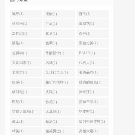
呲牙(1)
接触(1)
胖子(1)
体脂率(1)
产品(1)
最成功(1)
21世纪(1)
紧身(1)
条件(1)
满足(1)
色调(1)
黑色短裤(1)
值得学(1)
华丽设计(1)
BALLY(1)
关键因素(1)
内涵(1)
代言人(1)
表现力(1)
全球代言人(1)
奢侈品牌(1)
细腻(1)
粗犷的模样(1)
经典的角色(1)
够时髦(1)
皮靴(1)
徐锦江(1)
匹配(1)
敏感(1)
简单干净(1)
穿得太成熟(1)
太成熟(1)
猪皮鞋(1)
做工(1)
精湛(1)
如何挑选皮鞋(1)
精英(1)
精英男士(1)
高楼大厦(1)