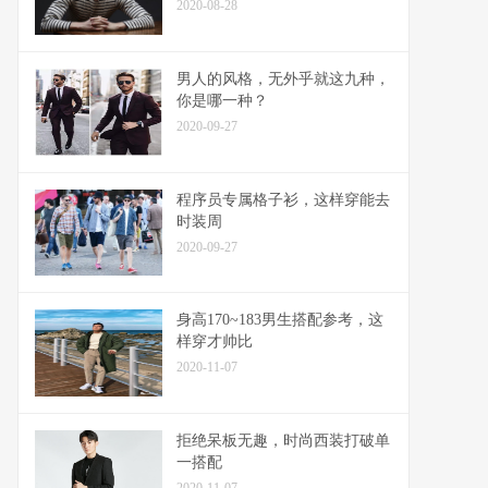
2020-08-28
男人的风格，无外乎就这九种，
你是哪一种？
2020-09-27
程序员专属格子衫，这样穿能去
时装周
2020-09-27
身高170~183男生搭配参考，这
样穿才帅比
2020-11-07
拒绝呆板无趣，时尚西装打破单
一搭配