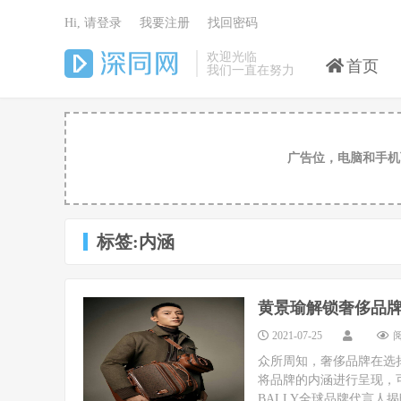
Hi, 请登录
我要注册
找回密码
欢迎光临
首页
我们一直在努力
广告位，电脑和手机
标签:内涵
黄景瑜解锁奢侈品
2021-07-25
阅
众所周知，奢侈品牌在选
将品牌的内涵进行呈现，
BALLY全球品牌代言人揭