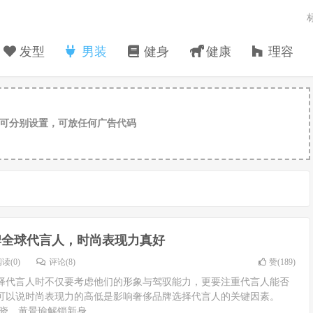
发型
男装
健身
健康
理容
可分别设置，可放任何广告代码
牌全球代言人，时尚表现力真好
读(0)
评论(8)
赞(
189
)
择代言人时不仅要考虑他们的形象与驾驭能力，更要注重代言人能否
可以说时尚表现力的高低是影响奢侈品牌选择代言人的关键因素。
晓，黄景瑜解锁新身...