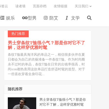
标签云
读者墙
页面存档
友情链接
关注我们
娱乐
型男
防艾
文学
热门推荐
男士穿条纹T恤很小气？那是你对它不了
解，这样穿优雅时髦
条纹T恤最具海洋风的单品之一，相信很多伙伴在夏
日都会为自己的衣橱准备一件条纹T恤。作为时尚圈
永不过时的单品，条纹T恤在日常的出镜率很高，时
尚icon都热衷用这款单品打造舒适时髦的造型。对于
一些喜欢穿着全身印花...
随机推荐
男士穿条纹T恤很小气？那是你
对它不了解，这样穿优雅时髦