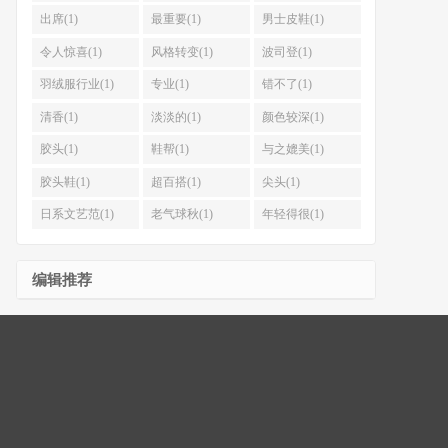
出席(1)
最重要(1)
男士皮鞋(1)
令人惊喜(1)
风格转变(1)
波司登(1)
羽绒服行业(1)
专业(1)
错不了(1)
清香(1)
淡淡的(1)
颜色较深(1)
胶头(1)
鞋帮(1)
与之媲美(1)
胶头鞋(1)
超百搭(1)
尖头(1)
日系文艺范(1)
老气球秋(1)
年轻得很(1)
编辑推荐