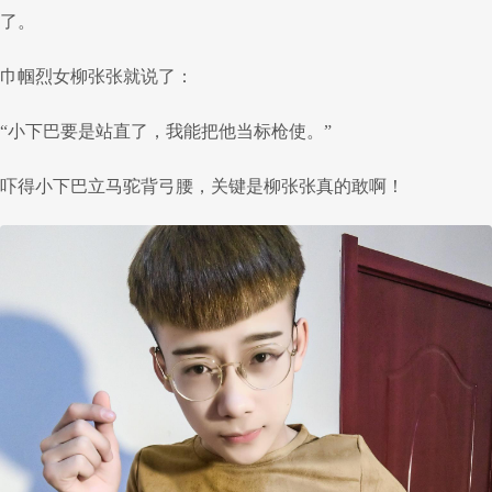
了。
巾帼烈女柳张张就说了：
“小下巴要是站直了，我能把他当标枪使。”
吓得小下巴立马驼背弓腰，关键是柳张张真的敢啊！