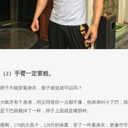
（2）手臂一定要粗。
胖子不能穿紧身衣，瘦子难道就可以吗？
大呲牙有个弟弟，同父同母但一点都不像，他弟弟叫小下巴，就
是下巴跟截掉了一样，脖子上面就是嘴那种。
瘦啊，179的大高个，120斤的体重，穿了一件紧身衣，更像竹竿