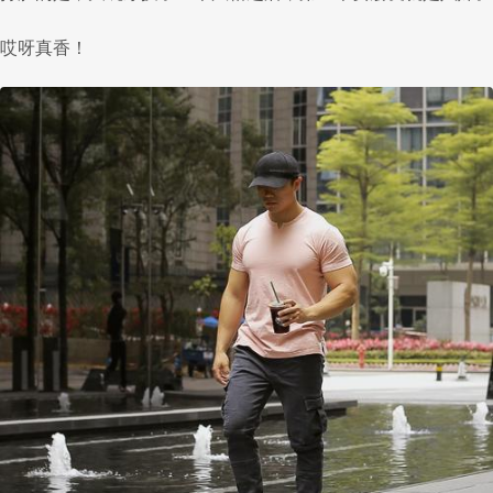
哎呀真香！