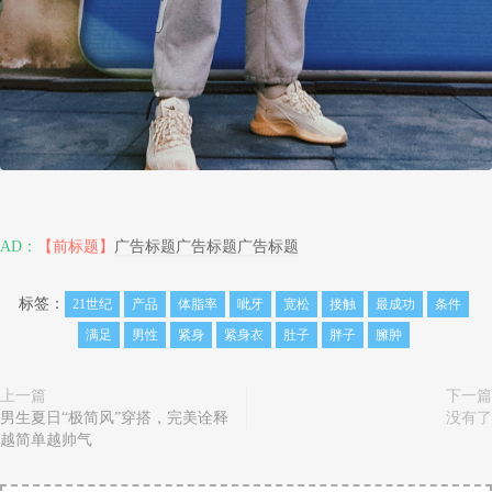
AD：
【前标题】
广告标题广告标题广告标题
标签：
21世纪
产品
体脂率
呲牙
宽松
接触
最成功
条件
满足
男性
紧身
紧身衣
肚子
胖子
臃肿
上一篇
下一篇
男生夏日“极简风”穿搭，完美诠释
没有了
越简单越帅气